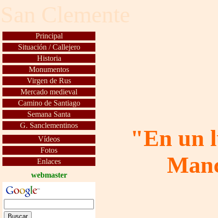
San
C
lemente
Principal
Situación / Callejero
Historia
Monumentos
Virgen de Rus
Mercado medieval
Camino de Santiago
Semana Santa
G. Sanclementinos
"En un l
Vídeos
Fotos
Manc
Enlaces
webmaster